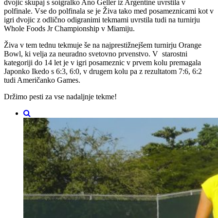
dvojic skupaj s soigralko Ano Geller iz Argentine uvrstila v
polfinale. Vse do polfinala se je Živa tako med posameznicami kot v
igri dvojic z odlično odigranimi tekmami uvrstila tudi na turnirju
Whole Foods Jr Championship v Miamiju.
Živa v tem tednu tekmuje še na najprestižnejšem turnirju Orange
Bowl, ki velja za neuradno svetovno prvenstvo. V starostni
kategoriji do 14 let je v igri posameznic v prvem kolu premagala
Japonko Ikedo s 6:3, 6:0, v drugem kolu pa z rezultatom 7:6, 6:2
tudi Američanko Games.
Držimo pesti za vse nadaljnje tekme!