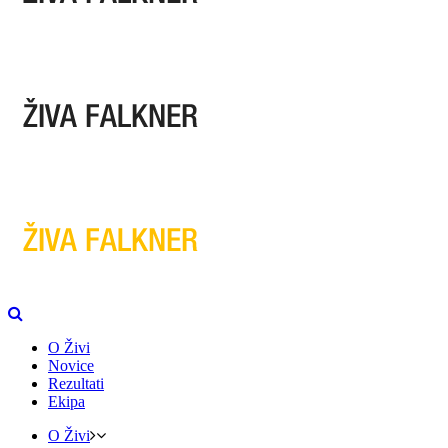
O Živi
Novice
Rezultati
Ekipa
O Živi