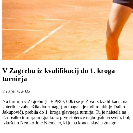
V Zagrebu iz kvalifikacij do 1. kroga
turnirja
25 aprila, 2022
Na turnirju v Zagrebu (ITF PRO, 60k) se je Živa iz kvalifikacij, na
katerih je zabeležila dve zmagi (premagala je tudi rojakinjo Dalilo
Jakupović), prebila do 1. kroga glavnega turnirja. Tu je naletela na
2. nosilko turnirja in igralko iz prve stoterice najboljših na svetu, bolj
izkušeno Nemko Jule Niemeier, ki je na koncu slavila zmago.