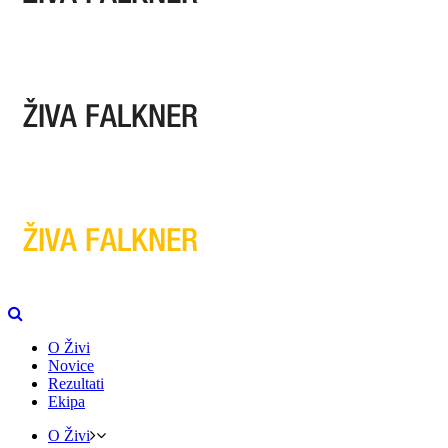
O Živi
Novice
Rezultati
Ekipa
O Živi