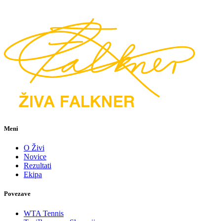
Meni
O Živi
Novice
Rezultati
Ekipa
Povezave
WTA Tennis