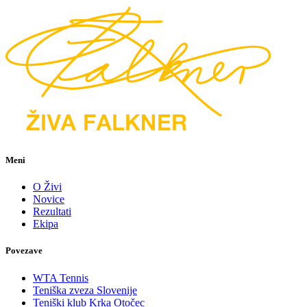
Meni
O Živi
Novice
Rezultati
Ekipa
Povezave
WTA Tennis
Teniška zveza Slovenije
Teniški klub Krka Otočec