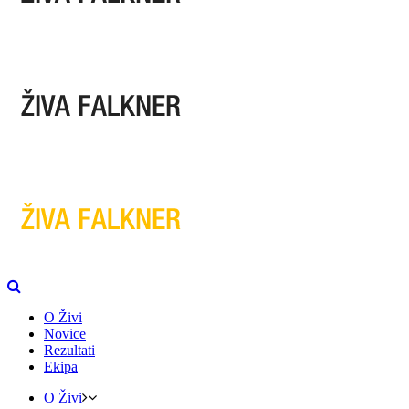
O Živi
Novice
Rezultati
Ekipa
O Živi