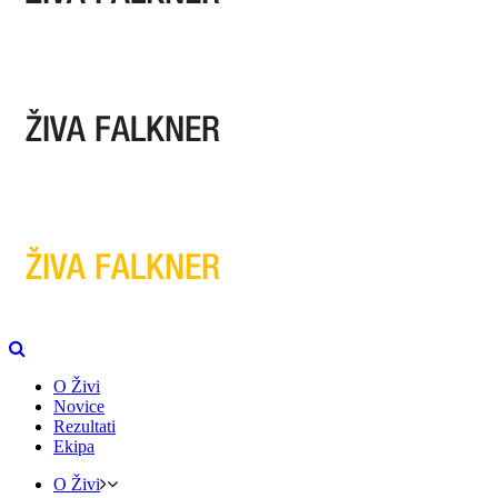
O Živi
Novice
Rezultati
Ekipa
O Živi