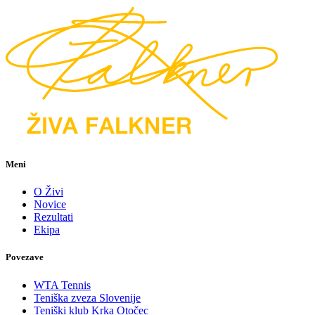
Meni
O Živi
Novice
Rezultati
Ekipa
Povezave
WTA Tennis
Teniška zveza Slovenije
Teniški klub Krka Otočec