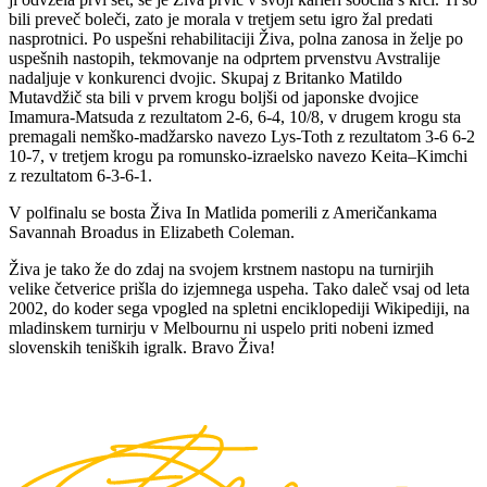
bili preveč boleči, zato je morala v tretjem setu igro žal predati
nasprotnici. Po uspešni rehabilitaciji Živa, polna zanosa in želje po
uspešnih nastopih, tekmovanje na odprtem prvenstvu Avstralije
nadaljuje v konkurenci dvojic. Skupaj z Britanko Matildo
Mutavdžič sta bili v prvem krogu boljši od japonske dvojice
Imamura-Matsuda z rezultatom 2-6, 6-4, 10/8, v drugem krogu sta
premagali nemško-madžarsko navezo Lys-Toth z rezultatom 3-6 6-2
10-7, v tretjem krogu pa romunsko-izraelsko navezo Keita–Kimchi
z rezultatom 6-3-6-1.
V polfinalu se bosta Živa In Matlida pomerili z Američankama
Savannah Broadus in Elizabeth Coleman.
Živa je tako že do zdaj na svojem krstnem nastopu na turnirjih
velike četverice prišla do izjemnega uspeha. Tako daleč vsaj od leta
2002, do koder sega vpogled na spletni enciklopediji Wikipediji, na
mladinskem turnirju v Melbournu ni uspelo priti nobeni izmed
slovenskih teniških igralk. Bravo Živa!