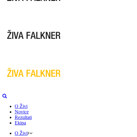
O Živi
Novice
Rezultati
Ekipa
O Živi