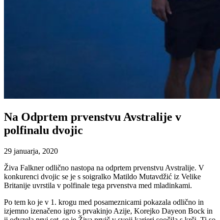
Na Odprtem prvenstvu Avstralije v
polfinalu dvojic
29 januarja, 2020
Živa Falkner odlično nastopa na odprtem prvenstvu Avstralije. V
konkurenci dvojic se je s soigralko Matildo Mutavdžić iz Velike
Britanije uvrstila v polfinale tega prvenstva med mladinkami.
Po tem ko je v 1. krogu med posameznicami pokazala odlično in
izjemno izenačeno igro s prvakinjo Azije, Korejko Dayeon Bock in
ji odvzela prvi set, se je Živa prvič v svoji karieri soočila s krči. Ti so