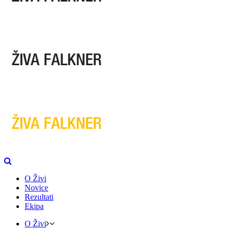
O Živi
Novice
Rezultati
Ekipa
O Živi