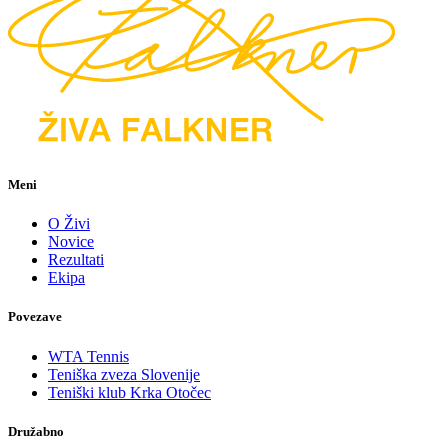
Meni
O Živi
Novice
Rezultati
Ekipa
Povezave
WTA Tennis
Teniška zveza Slovenije
Teniški klub Krka Otočec
Družabno