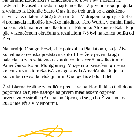
lestvici ITF zasedla mesto trinajste nosilke. V prvem krogu je igrala
z vrstnico iz Estonije Saaro Orav in po treh urah boja zasluženo
slavila z rezultatom 7-6(2) 6-7(5) in 6-1. V drugem krogu je s 6-3 6-
4 premagala najboljšo hrvaško mladinko Taro Wurth, v osmini finala
pa je naletela na prvo nosilko turnirja Filipinko Alexandro Eala, ki je
bila v izenačenem obračunu z rezultatom 7-5 6-4 na koncu boljša od
Žive.
Na turnirju Orange Bowl, ki je potekal na Plantationu, pa je Živa
kot edina slovenska predstavnica do 18 let že v prvem krogu
naletela na zelo zahtevno nasprotnico, in sicer 5. nosilko turnirja
Američanko Robin Montgomery. V izjemno izenačeni igri je na
koncu z rezultatom 6-4 6-2 zmago slavila Američanka, ki je na
koncu tudi osvojila letošnji turnir Orange Bowl do 18 let.
Živi iskrene čestitke za odlične predstave na Floridi, ki so tudi dobra
popotnica za njene nastope na prvem mladinskem odprtem
prvenstvu Avstralije (Australian Open), ki se ga bo Živa januarja
2020 udeležila v Melbournu.