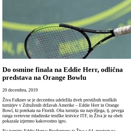
Do osmine finala na Eddie Herr, odlična
predstava na Orange Bowlu
20 decembra, 2019
Živa Falkner se je decembra udeležila dveh prestižnih teniških
turnirjev v Združenih državah Amerike – Eddie Herr in Orange
Bowl, ki potekata na Floridi. Oba turnirja sta najvišjega, tj. prvega
ranga svetovne mladinske teniške lestvice ITF, in Živa je na obeh
pokazala izjemno kakovostno igro.
Na turnirju Eddie Herr v Bradentonu je Živa s 64. mestom na